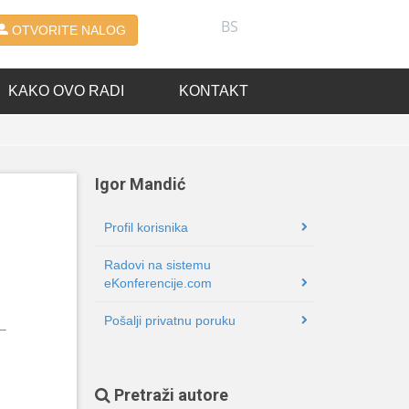
BS
OTVORITE NALOG
KAKO OVO RADI
KONTAKT
Igor Mandić
Profil korisnika
Radovi na sistemu
eKonferencije.com
Pošalji privatnu poruku
 –
Pretraži autore