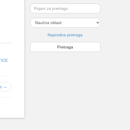
Napredna pretraga
TICE
je →