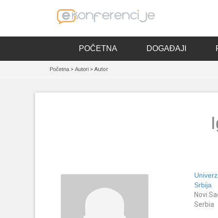
POČETNA
DOGAĐAJI
Početna
>
Autori
> Autor
Univerz
Srbija
Novi Sa
Serbia