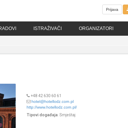
Prijava
RADOVI
ISTRAŽIVAČI
ORGANIZATORI
+48 42 630 60 61
hotel@hotellodz.com.pl
http://www.hotellodz.com.pl/
Tipovi događaja
: Smještaj