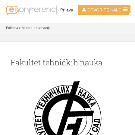
BS
Prijava
OTVORITE NALOG
Početna
> Mjesto-odrzavanja
Fakultet tehničkih nauka