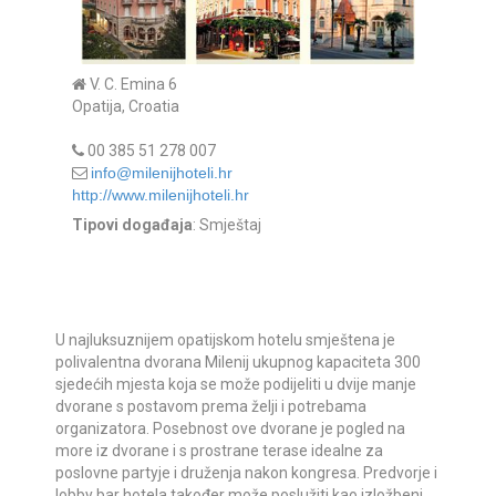
V. C. Emina 6
Opatija, Croatia
00 385 51 278 007
info@milenijhoteli.hr
http://www.milenijhoteli.hr
Tipovi događaja
: Smještaj
U najluksuznijem opatijskom hotelu smještena je
polivalentna dvorana Milenij ukupnog kapaciteta 300
sjedećih mjesta koja se može podijeliti u dvije manje
dvorane s postavom prema želji i potrebama
organizatora. Posebnost ove dvorane je pogled na
more iz dvorane i s prostrane terase idealne za
poslovne partyje i druženja nakon kongresa. Predvorje i
lobby bar hotela također može poslužiti kao izložbeni