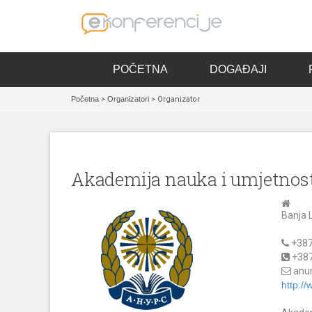
POČETNA
DOGAĐAJI
Početna
>
Organizatori
> Organizator
Akademija nauka i umjetnost
Banja 
+387
+387
anur
http:/