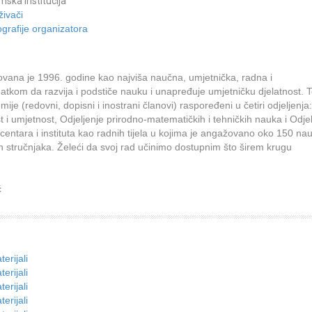
ska institucija
živači
grafije organizatora
vana je 1996. godine kao najviša naučna, umjetnička, radna i
atkom da razvija i podstiče nauku i unapređuje umjetničku djelatnost. 
je (redovni, dopisni i inostrani članovi) raspoređeni u četiri odjeljenja:
 i umjetnost, Odjeljenje prirodno-matematičkih i tehničkih nauka i Odjel
entara i instituta kao radnih tijela u kojima je angažovano oko 150 na
gih stručnjaka. Želeći da svoj rad učinimo dostupnim što širem krugu
ć
erijali
erijali
erijali
erijali