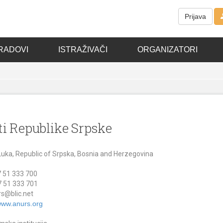
Prijava
RADOVI
ISTRAŽIVAČI
ORGANIZATORI
i Republike Srpske
Luka, Republic of Srpska, Bosnia and Herzegovina
 51 333 700
 51 333 701
s@blic.net
/www.anurs.org