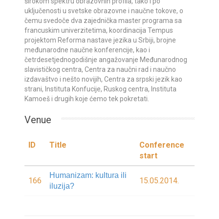
širokom spektru obrazovnih profila, tako i po
uključenosti u svetske obrazovne i naučne tokove, o
čemu svedoče dva zajednička master programa sa
francuskim univerzitetima, koordinacija Tempus
projektom Reforma nastave jezika u Srbiji, brojne
međunarodne naučne konferencije, kao i
četrdesetjednogodišnje angažovanje Međunarodnog
slavističkog centra, Centra za naučni rad i naučno
izdavaštvo i nešto novijih, Centra za srpski jezik kao
strani, Instituta Konfucije, Ruskog centra, Instituta
Kamoeš i drugih koje ćemo tek pokretati.
Venue
ID
Title
Conference
start
Humanizam: kultura ili
166
15.05.2014.
iluzija?