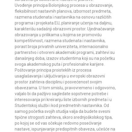
Uvođenje principa Bolonjskog procesa u obrazovanje,
fleksibilnost nastavnih planova, izbornost predmeta,
razmena studenata i nastavnika na osnovu različitih
programa i projekata EU, planiranje učenja na daljinu,
karakterišu sadašnji obrazovni prostor. Ujednačavanje
obrazovanja u prilikama u kojima se promovišu
kompetitivnost, razmena studenata i nastavnika,
porast broja privatnih univerziteta, internacionalno
partnerstvo i otvoreni akademski programi, zahtevi su
današnjeg doba, izazov studentima koji su na početku
svoga akademskog puta i profesionalne karijere.
Poštovanje principa proisteklih iz procesa
usaglašavanja i uključivanja u evropski obrazovni
prostor zahteva disciplinu i posvećenost svojim
obavezama. U tom smislu, pravovremeno i odgovorno,
valjalo bi da pažljivo sagledate sopstvene potrebe i
interesovanja pri kreiranju liste izbornih predmeta i u
Studentskoj službi i kod predmetnih nastavnika. Od
samog početka svojih studija valja da budete svesni
tipične strogosti zahteva, skoro srednjoškolskog tipa,
po kojoj se od vas očekuje redovno posećivanje
nastave, ispunjavanje predispitnih obaveza, učešće na