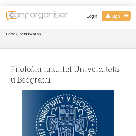
EN
Login
Sign up
Home
> Event-location
Filološki fakultet Univerziteta
u Beogradu