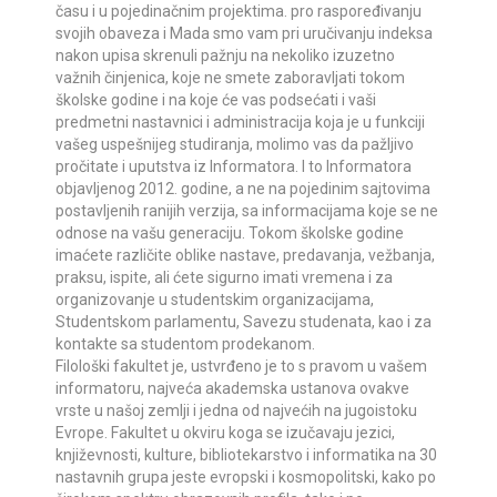
času i u pojedinačnim projektima. pro raspoređivanju
svojih obaveza i Mada smo vam pri uručivanju indeksa
nakon upisa skrenuli pažnju na nekoliko izuzetno
važnih činjenica, koje ne smete zaboravljati tokom
školske godine i na koje će vas podsećati i vaši
predmetni nastavnici i administracija koja je u funkciji
vašeg uspešnijeg studiranja, molimo vas da pažljivo
pročitate i uputstva iz Informatora. I to Informatora
objavljenog 2012. godine, a ne na pojedinim sajtovima
postavljenih ranijih verzija, sa informacijama koje se ne
odnose na vašu generaciju. Tokom školske godine
imaćete različite oblike nastave, predavanja, vežbanja,
praksu, ispite, ali ćete sigurno imati vremena i za
organizovanje u studentskim organizacijama,
Studentskom parlamentu, Savezu studenata, kao i za
kontakte sa studentom prodekanom.
Filološki fakultet je, ustvrđeno je to s pravom u vašem
informatoru, najveća akademska ustanova ovakve
vrste u našoj zemlji i jedna od najvećih na jugoistoku
Evrope. Fakultet u okviru koga se izučavaju jezici,
književnosti, kulture, bibliotekarstvo i informatika na 30
nastavnih grupa jeste evropski i kosmopolitski, kako po