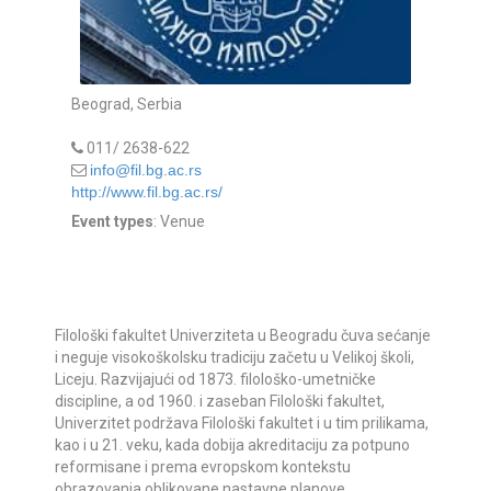
Beograd, Serbia
011/ 2638-622
info@fil.bg.ac.rs
http://www.fil.bg.ac.rs/
Event types
: Venue
Filološki fakultet Univerziteta u Beogradu čuva sećanje
i neguje visokoškolsku tradiciju začetu u Velikoj školi,
Liceju. Razvijajući od 1873. filološko-umetničke
discipline, a od 1960. i zaseban Filološki fakultet,
Univerzitet podržava Filološki fakultet i u tim prilikama,
kao i u 21. veku, kada dobija akreditaciju za potpuno
reformisane i prema evropskom kontekstu
obrazovanja oblikovane nastavne planove.