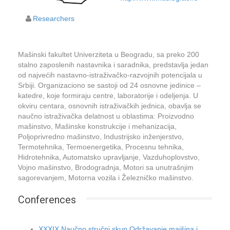
Researchers
Mašinski fakultet Univerziteta u Beogradu, sa preko 200
stalno zaposlenih nastavnika i saradnika, predstavlja jedan
od najvećih nastavno-istraživačko-razvojnih potencijala u
Srbiji. Organizaciono se sastoji od 24 osnovne jedinice –
katedre, koje formiraju centre, laboratorije i odeljenja. U
okviru centara, osnovnih istraživačkih jednica, obavlja se
naučno istraživačka delatnost u oblastima: Proizvodno
mašinstvo, Mašinske konstrukcije i mehanizacija,
Poljoprivredno mašinstvo, Industrijsko inženjerstvo,
Termotehnika, Termoenergetika, Procesnu tehnika,
Hidrotehnika, Automatsko upravljanje, Vazduhoplovstvo,
Vojno mašinstvo, Brodogradnja, Motori sa unutrašnjim
sagorevanjem, Motorna vozila i Železničko mašinstvo.
Conferences
XXXIX Naučno stručni skup Održavanje maišina i