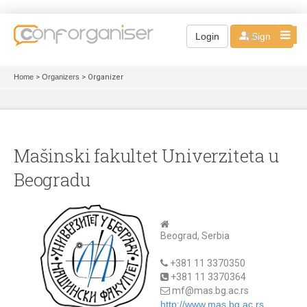
EN
Login
Sign up
Home
>
Organizers
> Organizer
Mašinski fakultet Univerziteta u
Beogradu
Beograd, Serbia
+381 11 3370350
+381 11 3370364
mf@mas.bg.ac.rs
http://www.mas.bg.ac.rs