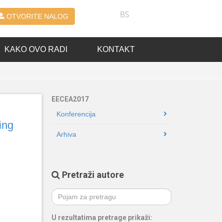
BS
OTVORITE NALOG
KAKO OVO RADI
KONTAKT
EECEA2017
Konferencija
ing
Arhiva
Pretraži autore
U rezultatima pretrage prikaži: