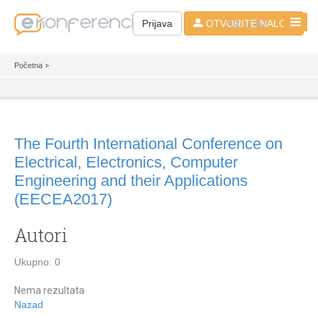
SR - LAT
Prijava
OTVORITE NALOG
Početna
>
The Fourth International Conference on
Electrical, Electronics, Computer
Engineering and their Applications
(EECEA2017)
Autori
Ukupno: 0
Nema rezultata
Nazad