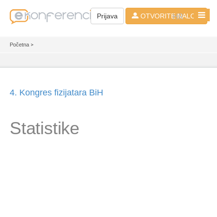
HR
Prijava
OTVORITE NALOG
Početna
>
4. Kongres fizijatara BiH
Statistike