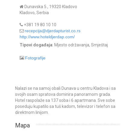
Dunavska 5 , 19320 Kladovo
Kladovo, Serbia
+381 19 80 10 10
recepcija@djerdapturist.co.rs
http://www.hoteldjerdap.com/
Tipovi događaja
: Mjesto održavanja, Smještaj
Fotografije
Nalazi se na samoj obali Dunava u centru Kladova i sa
svojih osam spratova dominira panoramom grada.
Hotel raspolaže sa 137 soba i 6 apartmana. Sve sobe
poseduju kupatilo sa tuš kadom, televizor i telefon sa
direktnom linijom.
Mapa