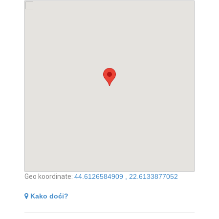
Geo koordinate:
44.6126584909 , 22.6133877052
Kako doći?