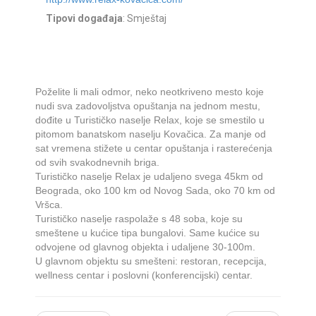
Tipovi događaja
: Smještaj
Poželite li mali odmor, neko neotkriveno mesto koje
nudi sva zadovoljstva opuštanja na jednom mestu,
dođite u Turističko naselje Relax, koje se smestilo u
pitomom banatskom naselju Kovačica. Za manje od
sat vremena stižete u centar opuštanja i rasterećenja
od svih svakodnevnih briga.
Turističko naselje Relax je udaljeno svega 45km od
Beograda, oko 100 km od Novog Sada, oko 70 km od
Vršca.
Turističko naselje raspolaže s 48 soba, koje su
smeštene u kućice tipa bungalovi. Same kućice su
odvojene od glavnog objekta i udaljene 30-100m.
U glavnom objektu su smešteni: restoran, recepcija,
wellness centar i poslovni (konferencijski) centar.