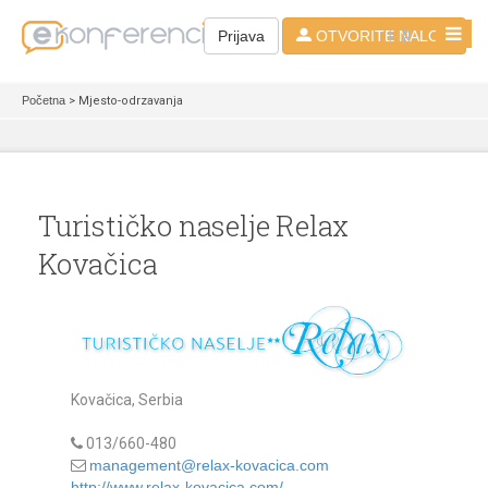
HR
Prijava
OTVORITE NALOG
Početna
> Mjesto-odrzavanja
Turističko naselje Relax
Kovačica
Kovačica, Serbia
013/660-480
management@relax-kovacica.com
http://www.relax-kovacica.com/