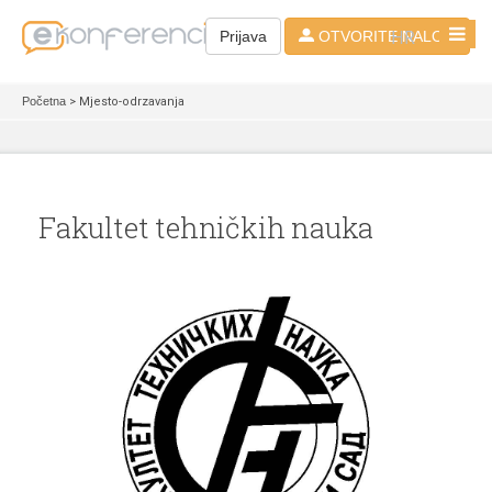
HR
Prijava
OTVORITE NALOG
Početna
> Mjesto-odrzavanja
Fakultet tehničkih nauka