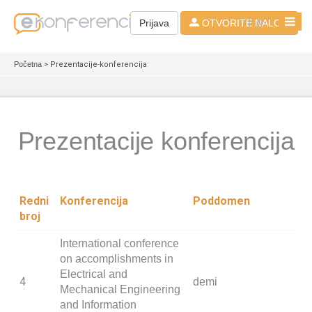
HR
Prijava
OTVORITE NALOG
Početna
> Prezentacije-konferencija
Prezentacije konferencija
Redni
Konferencija
Poddomen
broj
International conference
on accomplishments in
Electrical and
4
demi
Mechanical Engineering
and Information