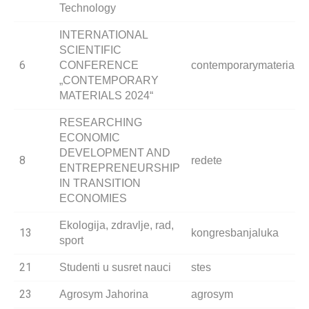
Technology
INTERNATIONAL
SCIENTIFIC
6
CONFERENCE
contemporarymaterials
„CONTEMPORARY
MATERIALS 2024“
RESEARCHING
ECONOMIC
DEVELOPMENT AND
8
redete
ENTREPRENEURSHIP
IN TRANSITION
ECONOMIES
Ekologija, zdravlje, rad,
13
kongresbanjaluka
sport
21
Studenti u susret nauci
stes
23
Agrosym Jahorina
agrosym