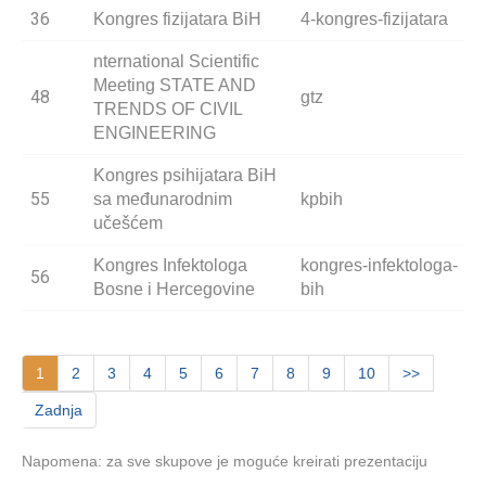
36
Kongres fizijatara BiH
4-kongres-fizijatara
nternational Scientific
Meeting STATE AND
48
gtz
TRENDS OF CIVIL
ENGINEERING
Kongres psihijatara BiH
55
sa međunarodnim
kpbih
učešćem
Kongres Infektologa
kongres-infektologa-
56
Bosne i Hercegovine
bih
1
2
3
4
5
6
7
8
9
10
>>
Zadnja
Napomena: za sve skupove je moguće kreirati prezentaciju