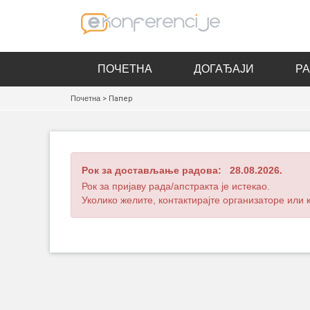
ПОЧЕТНА
ДОГАЂАЈИ
Р
Почетна
> Папер
Рок за достављање радова: 28.08.2026.
Рок за пријаву рада/апстракта је истекао.
Уколико желите, контактирајте организаторе или к