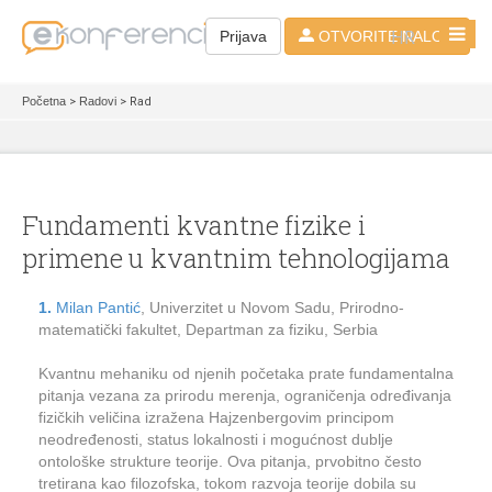
HR
Prijava
OTVORITE NALOG
Početna
>
Radovi
> Rad
Fundamenti kvantne fizike i
primene u kvantnim tehnologijama
1.
Milan Pantić
, Univerzitet u Novom Sadu, Prirodno-
matematički fakultet, Departman za fiziku, Serbia
Kvantnu mehaniku od njenih početaka prate fundamentalna
pitanja vezana za prirodu merenja, ograničenja određivanja
fizičkih veličina izražena Hajzenbergovim principom
neodređenosti, status lokalnosti i mogućnost dublje
ontološke strukture teorije. Ova pitanja, prvobitno često
tretirana kao filozofska, tokom razvoja teorije dobila su