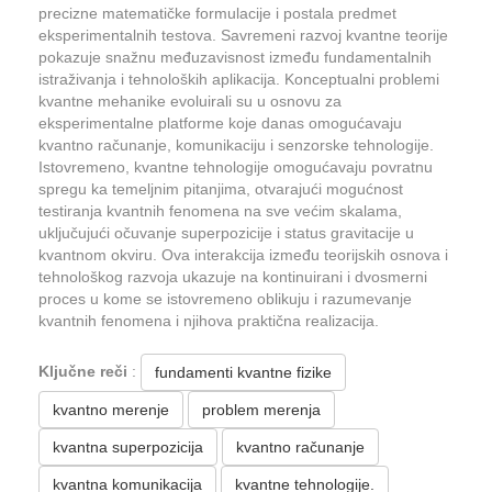
precizne matematičke formulacije i postala predmet
eksperimentalnih testova. Savremeni razvoj kvantne teorije
pokazuje snažnu međuzavisnost između fundamentalnih
istraživanja i tehnoloških aplikacija. Konceptualni problemi
kvantne mehanike evoluirali su u osnovu za
eksperimentalne platforme koje danas omogućavaju
kvantno računanje, komunikaciju i senzorske tehnologije.
Istovremeno, kvantne tehnologije omogućavaju povratnu
spregu ka temeljnim pitanjima, otvarajući mogućnost
testiranja kvantnih fenomena na sve većim skalama,
uključujući očuvanje superpozicije i status gravitacije u
kvantnom okviru. Ova interakcija između teorijskih osnova i
tehnološkog razvoja ukazuje na kontinuirani i dvosmerni
proces u kome se istovremeno oblikuju i razumevanje
kvantnih fenomena i njihova praktična realizacija.
Ključne reči
:
fundamenti kvantne fizike
kvantno merenje
problem merenja
kvantna superpozicija
kvantno računanje
kvantna komunikacija
kvantne tehnologije.