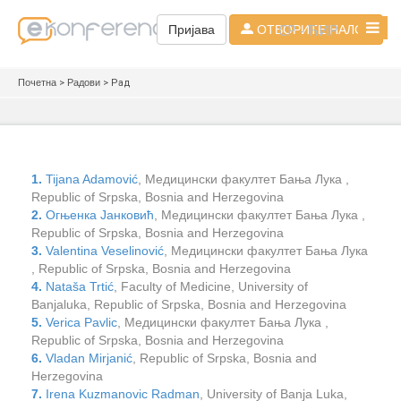
СР - ЋИР
Пријава
ОТВОРИТЕ НАЛОГ
Почетна
>
Радови
> Рад
1.
Tijana Adamović
, Медицински факултет Бања Лука ,
Republic of Srpska, Bosnia and Herzegovina
2.
Огњенка Јанковић
, Медицински факултет Бања Лука ,
Republic of Srpska, Bosnia and Herzegovina
3.
Valentina Veselinović
, Медицински факултет Бања Лука
, Republic of Srpska, Bosnia and Herzegovina
4.
Nataša Trtić
, Faculty of Medicine, University of
Banjaluka, Republic of Srpska, Bosnia and Herzegovina
5.
Verica Pavlic
, Медицински факултет Бања Лука ,
Republic of Srpska, Bosnia and Herzegovina
6.
Vladan Mirjanić
, Republic of Srpska, Bosnia and
Herzegovina
7.
Irena Kuzmanovic Radman
, University of Banja Luka,