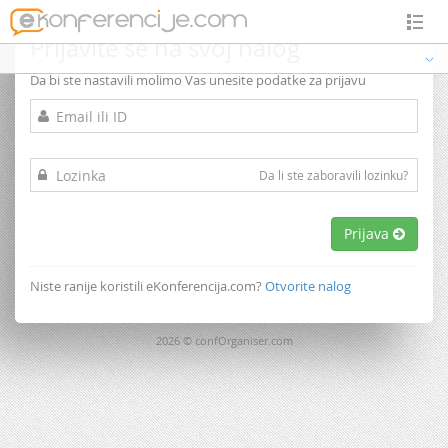
Prijavite se na svoj nalog
Da bi ste nastavili molimo Vas unesite podatke za prijavu
Da li ste zaboravili lozinku?
Prijava
Niste ranije koristili eKonferencija.com?
Otvorite nalog
2026 © confOrganiser.com