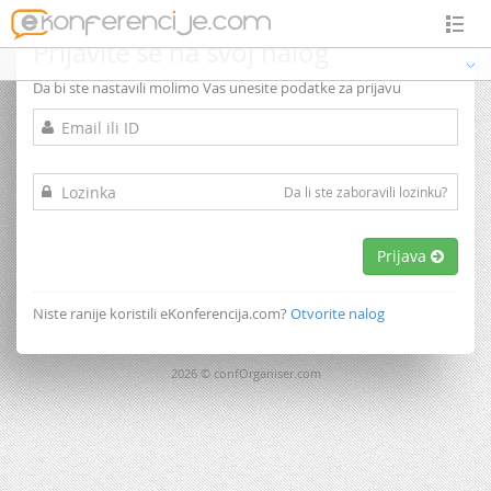
Prijavite se na svoj nalog
Da bi ste nastavili molimo Vas unesite podatke za prijavu
Da li ste zaboravili lozinku?
Prijava
Niste ranije koristili eKonferencija.com?
Otvorite nalog
2026 © confOrganiser.com