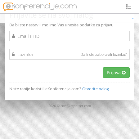
Prijavite se na svoj nalog
Da bi ste nastavili molimo Vas unesite podatke za prijavu
Da li ste zaboravili lozinku?
Prijava
Niste ranije koristili eKonferencija.com?
Otvorite nalog
2026 © confOrganiser.com