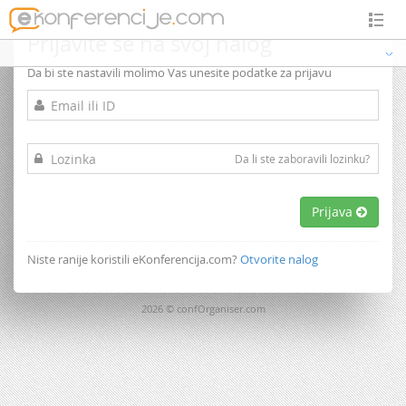
Prijavite se na svoj nalog
Da bi ste nastavili molimo Vas unesite podatke za prijavu
Da li ste zaboravili lozinku?
Prijava
Niste ranije koristili eKonferencija.com?
Otvorite nalog
2026 © confOrganiser.com