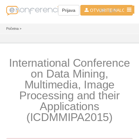
SR - LAT
Prijava
OTVORITE NALOG
Početna
>
International Conference
on Data Mining,
Multimedia, Image
Processing and their
Applications
(ICDMMIPA2015)