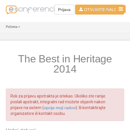
SR - LAT
Prijava
OTVORITE NALOG
Početna
>
The Best in Heritage
2014
Rok za prijavu apstrakta je istekao. Ukoliko ste ranije
poslali apstrakt, integralni rad možete objaviti nakon
prijave na sistem (
opcija moji radovi
). Ili kontaktirajte
organizatore ili kontakt osobu.