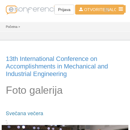
BS
Prijava
OTVORITE NALOG
Početna
>
13th International Conference on
Accomplishments in Mechanical and
Industrial Engineering
Foto galerija
Svečana večera
';