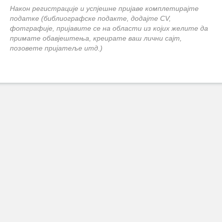
Након регистрације и успјешне пријаве комплетирајте
податке (библиографске подакте, додајте CV,
фотграфије, пријавите се на области из којих желите да
примате обавјештења, креирате ваш лични сајт,
позовете пријатеље итд.)