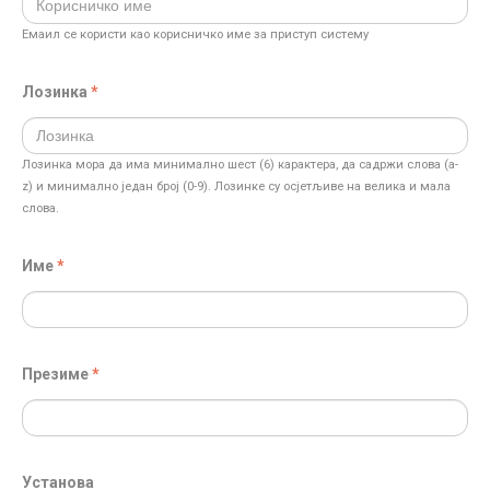
Eмаил се користи као корисничко име за приступ систему
Лозинка
Лозинка мора да има минимално шест (6) карактера, да садржи слова (a-
z) и минимално један број (0-9). Лозинке су осјетљиве на велика и мала
слова.
Име
Презиме
Установа