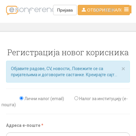
СР - ЋИР
Пријава
ОТВОРИТЕ НАЛОГ
Регистрација новог корисника
×
Објавите радове, CV, новости,..Повежите се са
пријатељима и договорите састанке. Креирајте сајт...
Лични налог (email)
Налог за институцију (е-
пошта)
Aдреса e-поште