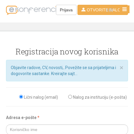
HR
Prijava
OTVORITE NALOG
Registracija novog korisnika
×
Objavite radove, CV, novosti,..Povežite se sa prijateljima i
dogovorite sastanke. Kreirajte sajt...
Lični nalog (email)
Nalog za instituciju (e-pošta)
Adresa e-pošte