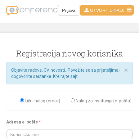
BS
Prijava
OTVORITE NALOG
Registracija novog korisnika
×
Objavite radove, CV, novosti,..Povežite se sa prijateljima i
dogovorite sastanke. Kreirajte sajt...
Lični nalog (email)
Nalog za instituciju (e-pošta)
Adresa e-pošte