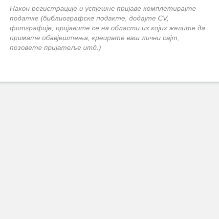
Након регистрације и успјешне пријаве комплетирајте
податке (библиографске подакте, додајте CV,
фотграфије, пријавите се на области из којих желите да
примате обавјештења, креирате ваш лични сајт,
позовете пријатеље итд.)