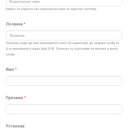
Eмаил се користи као корисничко име за приступ систему
Лозинка
Лозинка мора да има минимално шест (6) карактера, да садржи слова (a-
z) и минимално један број (0-9). Лозинке су осјетљиве на велика и мала
слова.
Име
Презиме
Установа