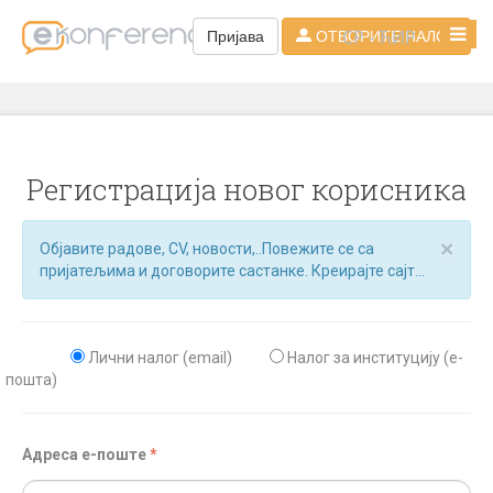
СР - ЋИР
Пријава
ОТВОРИТЕ НАЛОГ
Регистрација новог корисника
×
Објавите радове, CV, новости,..Повежите се са
пријатељима и договорите састанке. Креирајте сајт...
Лични налог (email)
Налог за институцију (е-
пошта)
Aдреса e-поште