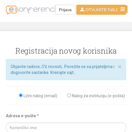
SR - LAT
Prijava
OTVORITE NALOG
Registracija novog korisnika
×
Objavite radove, CV, novosti,..Povežite se sa prijateljima i
dogovorite sastanke. Kreirajte sajt...
Lični nalog (email)
Nalog za instituciju (e-pošta)
Adresa e-pošte