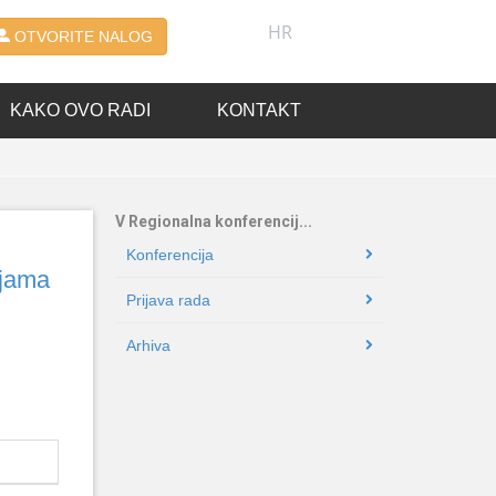
HR
OTVORITE NALOG
KAKO OVO RADI
KONTAKT
V Regionalna konferencij...
Konferencija
ljama
Prijava rada
Arhiva