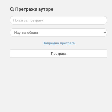
Претражи ауторе
Напредна претрага