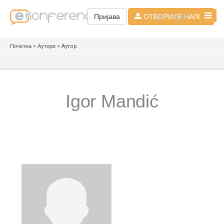
СР - ЋИР
Пријава
ОТВОРИТЕ НАЛОГ
Почетна
>
Аутори
> Аутор
Igor Mandić