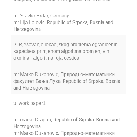
, Germany
mr Slavko Brdar
, Republic of Srpska, Bosnia and
mr Ilija Lalovic
Herzegovina
2.
Rješavanje lokacijskog problema ogranicenih
kapaciteta primjenom algoritma promjenjivih
okolina i algoritma roja cestica
, Природно-математички
mr Marko Đukanović
факултет Бања Лука, Republic of Srpska, Bosnia
and Herzegovina
3.
work paper1
, Republic of Srpska, Bosnia and
mr marko Dragan
Herzegovina
, Природно-математички
mr Marko Đukanović