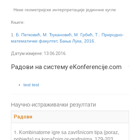
Неке геометријске интерпретације јединчне кугле
Књиге:
1.
Б
.
Петковић, М
.
Ђукановић, М
.
Грбић, Т
.
: Природно-
математички факултет, Бања Лука, 2016.
Датум измјене: 13.06.2016.
Радови на систему eKonferencije.com
test test
Научно-истраживачки резултати
Радови
1.
Kombinatorne igre sa završnicom tipa (poraz,
pobjeda) na konačnim or-grafovima, 179-203