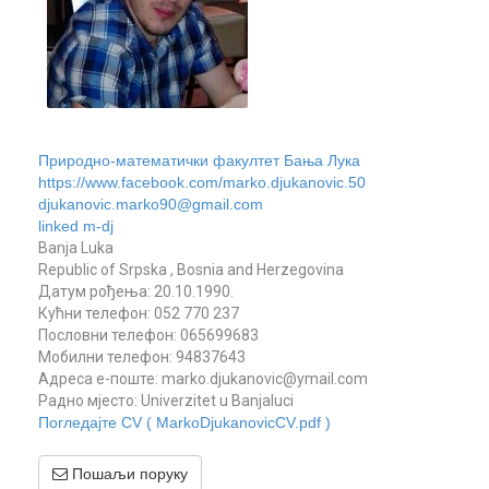
Природно-математички факултет Бања Лука
https://www.facebook.com/marko.djukanovic.50
djukanovic.marko90@gmail.com
linked m-dj
Banja Luka
Republic of Srpska , Bosnia and Herzegovina
Датум рођења: 20.10.1990.
Кућни телефон: 052 770 237
Пословни телефон: 065699683
Мобилни телефон: 94837643
Aдреса e-поште: marko.djukanovic@ymail.com
Радно мјесто: Univerzitet u Banjaluci
Погледајте CV ( MarkoDjukanovicCV.pdf )
Пошаљи поруку