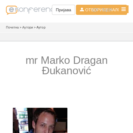
СР - ЋИР
Пријава
ОТВОРИТЕ НАЛОГ
Почетна
>
Аутори
> Аутор
mr Marko Dragan
Đukanović