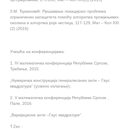
3.
M.
Ђукановић: Рјешавање локацијског проблема
ограничених капацитета помоћу алгоритма промјењивих
околина и алгортма роја честица, 117-129, Мат – Кол
XXI
(2) (2015)
Учешћа на конференцијама:
1. IV
математичка конференција Републике Српске,
Требиње, 2015.
„Нумеричка конструкција генералисаних анти – Гаус
квадратура“ (усмено излагање);
2. V
математичка конференција Републике Српске ,
Пале, 2016.
„Варијационе анти –Гаус квадратуре“.
T.Zec -