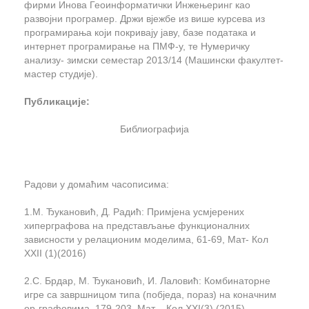
фирми Инова Геоинформатички Инжењеринг као
развојни програмер. Држи вјежбе из више курсева из
програмирања који покривају јаву, базе података и
интернет програмирање на ПМФ-у, те Нумеричку
анализу- зимски семестар 2013/14 (Машински факултет-
мастер студије).
Публикације:
Библиографија
Радови у домаћим часописима:
1.М. Ђукановић, Д. Радић: Примјена усмјерених
хиперграфова на представљање функционалних
зависности у релационим моделима, 61-69, Мат- Кол
XXII
(1)(2016)
2.С. Брдар, М. Ђукановић, И. Лаловић: Комбинаторне
игре са завршницом типа (побједа, пораз) на коначним
ор-графовима, 179-203, Мат – Кол
XXI(3) (2015)