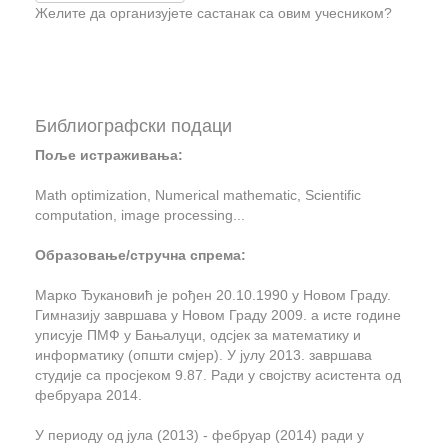
Желите да организујете састанак са овим учесником?
Библиографски подаци
Поље истраживања:
Math optimization, Numerical mathematic, Scientific
computation, image processing...
Обрaзовaње/стручнa спремa:
Марко Ђукановић је рођен 20.10.1990 у Новом Граду.
Гимназију завршава у Новом Граду 2009. а исте године
уписује ПМФ у Бањалуци, одсјек за математику и
информатику (општи смјер). У јулу 2013. завршава
студије са просјеком 9.87. Ради у својству асистента од
фебруара 2014.
У периоду од јула (2013) - фебруар (2014) ради у