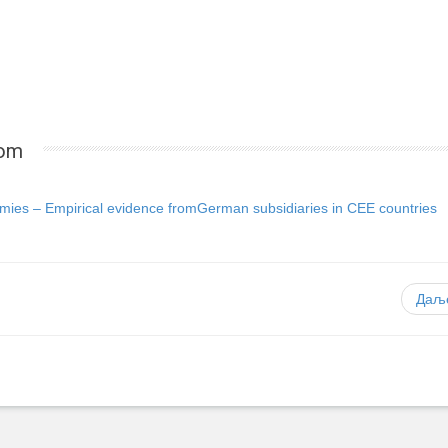
com
mies – Empirical evidence fromGerman subsidiaries in CEE countries
Даљ