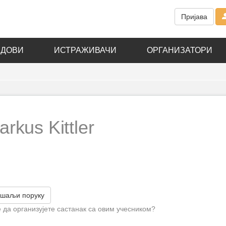
Пријава
АДОВИ
ИСТРАЖИВАЧИ
ОРГАНИЗАТОРИ
arkus Kittler
шаљи поруку
 да организујете састанак са овим учесником?