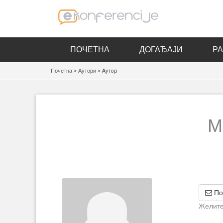
ПОЧЕТНА
ДОГАЂАЈИ
Р
Почетна
>
Аутори
> Аутор
M
По
Желите