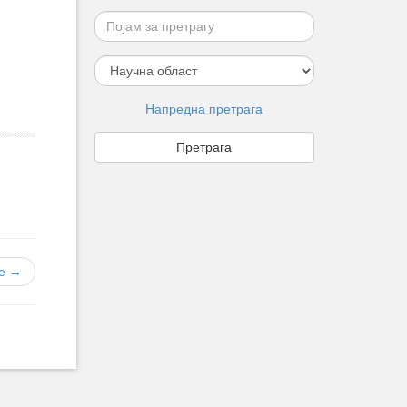
Напредна претрага
е →