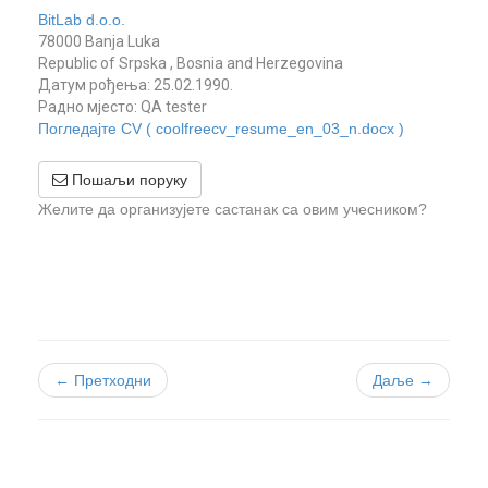
BitLab d.o.o.
78000 Banja Luka
Republic of Srpska , Bosnia and Herzegovina
Датум рођења: 25.02.1990.
Радно мјесто: QA tester
Погледајте CV ( coolfreecv_resume_en_03_n.docx )
Пошаљи поруку
Желите да организујете састанак са овим учесником?
← Претходни
Даље →