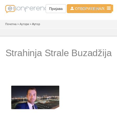
СР - ЋИР
Пријава
ОТВОРИТЕ НАЛОГ
Почетна
>
Аутори
> Аутор
Strahinja Strale Buzadžija