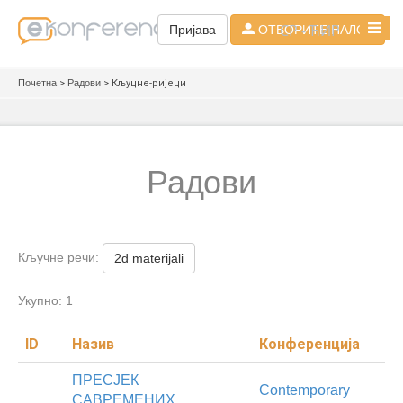
СР - ЋИР
Пријава
ОТВОРИТЕ НАЛОГ
Почетна
>
Радови
> Кљуцне-ријеци
Радови
Кључне речи:
2d materijali
Укупно: 1
ID
Назив
Конференција
ПРЕСЈЕК
Contemporary
САВРЕМЕНИХ