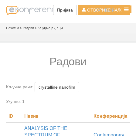
СР - ЋИР
Пријава
ОТВОРИТЕ НАЛОГ
Почетна
>
Радови
> Кљуцне-ријеци
Радови
Кључне речи:
crystalline nanofilm
Укупно: 1
ID
Назив
Конференција
ANALYSIS OF THE
SPECTRUM OF
Contemporary