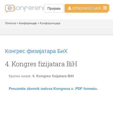
СР - ЋИР
Пријава
ОТВОРИТЕ НАЛОГ
Почетна
>
Конференције
> Конференција
Конгрес физијатара БиХ
4. Kongres fizijatara BiH
Кратки назив:
4. Kongres fizijatara BiH
Preuzmite zbornik radova Kongresa u .PDF formatu.