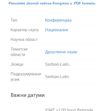
Preuzmite zbornik radova Kongresa u .PDF formatu.
Тип
Конференција
Карактер скупа
Национални
Научна област
Тематске
Друштвене науке
области
Језици
Serbian-Latin,
Подразумјевани
Serbian-Latin
језик
Важни датуми
(GMT +1:00 hour) Belgrade,