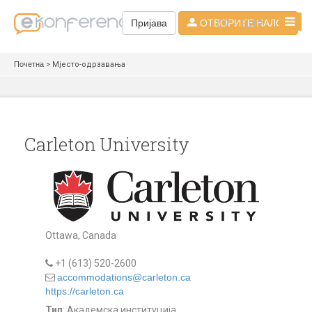
СР - ЋИР
Пријава
ОТВОРИТЕ НАЛОГ
Почетна
> Мјесто-одрзавања
Carleton University
Ottawa, Canada
+1 (613) 520-2600
accommodations@carleton.ca
https://carleton.ca
Тип
: Академска институција