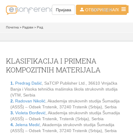
СР - ЋИР
Пријава
ОТВОРИТЕ НАЛОГ
Почетна
>
Радови
> Рад
KLASIFIKACIJA I PRIMENA
KOMPOZITNIH MATERIJALA
1.
Predrag Dašić
, SaTCIP Publisher Ltd., 36610 Vrnjačka
Banja i Visoka tehnička mašinska škola strukovnih studija
(VTM, Serbia
2.
Radovan Nikolić
, Akademija strukovnih studija Šumadija
(ASSŠ) – Odsek Trstenik, 37240 Trstenik (Srbija), Serbia
3.
Violeta Đorđević
, Akademija strukovnih studija Šumadija
(ASSŠ) – Odsek Trstenik, Trstenik (Srbija), Serbia
4.
Jelena Medić
, Akademija strukovnih studija Šumadija
(ASSŠ) – Odsek Trstenik, 37240 Trstenik (Srbija), Serbia