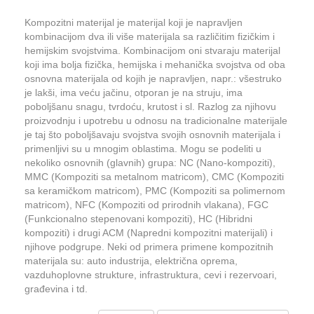
Kompozitni materijal je materijal koji je napravljen
kombinacijom dva ili više materijala sa različitim fizičkim i
hemijskim svojstvima. Kombinacijom oni stvaraju materijal
koji ima bolja fizička, hemijska i mehanička svojstva od oba
osnovna materijala od kojih je napravljen, napr.: všestruko
je lakši, ima veću jačinu, otporan je na struju, ima
poboljšanu snagu, tvrdoću, krutost i sl. Razlog za njihovu
proizvodnju i upotrebu u odnosu na tradicionalne materijale
je taj što poboljšavaju svojstva svojih osnovnih materijala i
primenljivi su u mnogim oblastima. Mogu se podeliti u
nekoliko osnovnih (glavnih) grupa: NC (Nano-kompoziti),
MMC (Kompoziti sa metalnom matricom), CMC (Kompoziti
sa keramičkom matricom), PMC (Kompoziti sa polimernom
matricom), NFC (Kompoziti od prirodnih vlakana), FGC
(Funkcionalno stepenovani kompoziti), HC (Hibridni
kompoziti) i drugi ACM (Napredni kompozitni materijali) i
njihove podgrupe. Neki od primera primene kompozitnih
materijala su: auto industrija, električna oprema,
vazduhoplovne strukture, infrastruktura, cevi i rezervoari,
građevina i td.