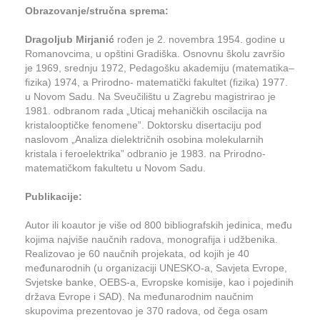
Obrazovanje/stručna sprema:
Dragoljub Mirjanić
rođen je 2. novembra 1954. godine u
Romanovcima, u opštini Gradiška. Osnovnu školu završio
je 1969, srednju 1972, Pedagošku akademiju (matematika–
fizika) 1974, a Prirodno- matematički fakultet (fizika) 1977.
u Novom Sadu. Na Sveučilištu u Zagrebu magistrirao je
1981. odbranom rada „Uticaj mehaničkih oscilacija na
kristalooptičke fenomene”. Doktorsku disertaciju pod
naslovom „Analiza dielektričnih osobina molekularnih
kristala i feroelektrika” odbranio je 1983. na Prirodno-
matematičkom fakultetu u Novom Sadu.
Publikacije:
Autor ili koautor je više od 800 bibliografskih jedinica, među
kojima najviše naučnih radova, monografija i udžbenika.
Realizovao je 60 naučnih projekata, od kojih je 40
međunarodnih (u organizaciji UNESKO-a, Savjeta Evrope,
Svjetske banke, OEBS-a, Evropske komisije, kao i pojedinih
država Evrope i SAD). Na međunarodnim naučnim
skupovima prezentovao je 370 radova, od čega osam