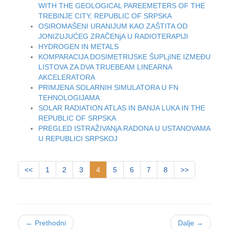
WITH THE GEOLOGICAL PAREEMETERS OF THE
TREBINJE CITY, REPUBLIC OF SRPSKA
OSIROMAŠENI URANIJUM KAO ZAŠTITA OD
JONIZUJUĆEG ZRAČENjA U RADIOTERAPIJI
HYDROGEN IN METALS
KOMPARACIJA DOSIMETRIJSKE ŠUPLjINE IZMEĐU
LISTOVA ZA DVA TRUEBEAM LINEARNA
AKCELERATORA
PRIMJENA SOLARNIH SIMULATORA U FN
TEHNOLOGIJAMA
SOLAR RADIATION ATLAS IN BANJA LUKA IN THE
REPUBLIC OF SRPSKA
PREGLED ISTRAŽIVANjA RADONA U USTANOVAMA
U REPUBLICI SRPSKOJ
<<
1
2
3
4
5
6
7
8
>>
← Prethodni
Dalje →