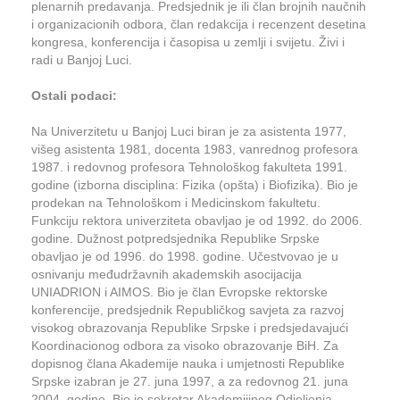
plenarnih predavanja. Predsjednik je ili član brojnih naučnih
i organizacionih odbora, član redakcija i recenzent desetina
kongresa, konferencija i časopisa u zemlji i svijetu. Živi i
radi u Banjoj Luci.
Ostali podaci:
Na Univerzitetu u Banjoj Luci biran je za asistenta 1977,
višeg asistenta 1981, docenta 1983, vanrednog profesora
1987. i redovnog profesora Tehnološkog fakulteta 1991.
godine (izborna disciplina: Fizika (opšta) i Biofizika). Bio je
prodekan na Tehnološkom i Medicinskom fakultetu.
Funkciju rektora univerziteta obavljao je od 1992. do 2006.
godine. Dužnost potpredsjednika Republike Srpske
obavljao je od 1996. do 1998. godine. Učestvovao je u
osnivanju međudržavnih akademskih asocijacija
UNIADRION i AIMOS. Bio je član Evropske rektorske
konferencije, predsjednik Republičkog savjeta za razvoj
visokog obrazovanja Republike Srpske i predsjedavajući
Koordinacionog odbora za visoko obrazovanje BiH. Za
dopisnog člana Akademije nauka i umjetnosti Republike
Srpske izabran je 27. juna 1997, a za redovnog 21. juna
2004. godine. Bio je sekretar Akademijinog Odjeljenja