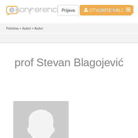
SR - LAT
Prijava
OTVORITE NALOG
Početna
>
Autori
> Autor
prof Stevan Blagojević