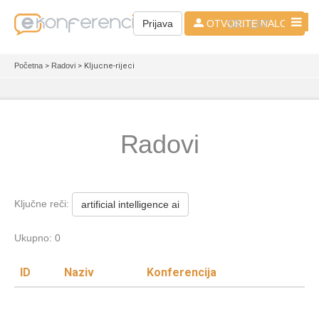
SR - LAT
Prijava
OTVORITE NALOG
Početna
>
Radovi
> Kljucne-rijeci
Radovi
Ključne reči:
artificial intelligence ai
Ukupno: 0
ID
Naziv
Konferencija