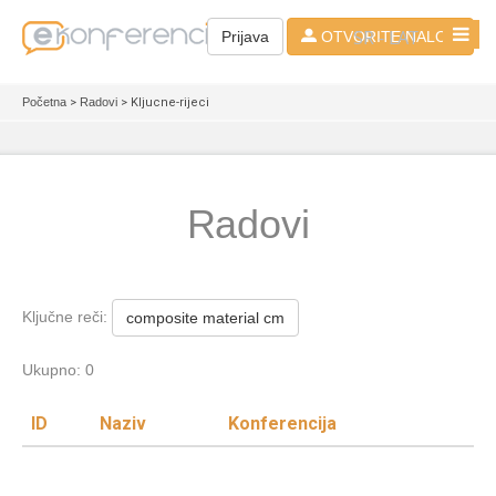
SR - LAT
Prijava
OTVORITE NALOG
Početna
>
Radovi
> Kljucne-rijeci
Radovi
Ključne reči:
composite material cm
Ukupno: 0
ID
Naziv
Konferencija