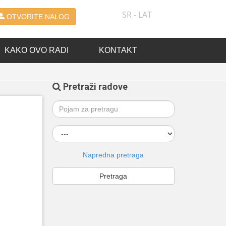
SR - LAT
OTVORITE NALOG
KAKO OVO RADI
KONTAKT
Pretraži radove
Napredna pretraga