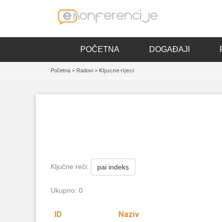
POČETNA
DOGAĐAJI
Početna
>
Radovi
> Kljucne-rijeci
Ključne reči:
pai indeks
Ukupno: 0
ID
Naziv