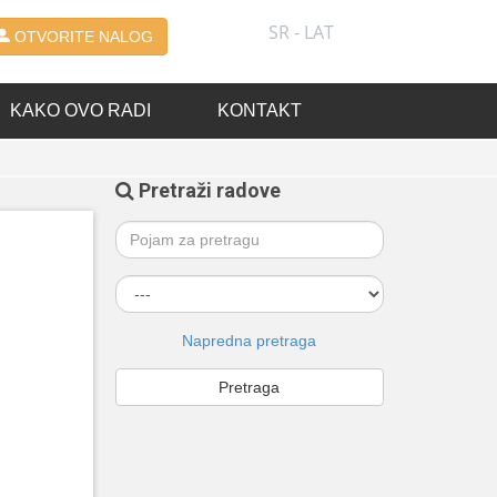
SR - LAT
OTVORITE NALOG
KAKO OVO RADI
KONTAKT
Pretraži radove
Napredna pretraga