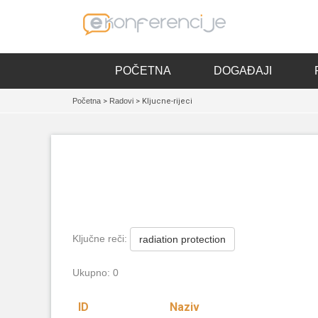
POČETNA
DOGAĐAJI
Početna
>
Radovi
> Kljucne-rijeci
Ključne reči:
radiation protection
Ukupno: 0
ID
Naziv