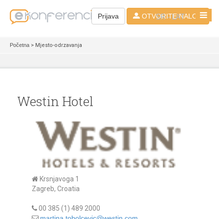
SR - LAT
Prijava
OTVORITE NALOG
Početna
> Mjesto-odrzavanja
Westin Hotel
Krsnjavoga 1
Zagreb, Croatia
00 385 (1) 489 2000
martina.tobolcevic@westin.com