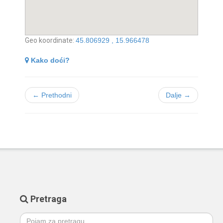
Geo koordinate:
45.806929 , 15.966478
Kako doći?
← Prethodni
Dalje →
Pretraga