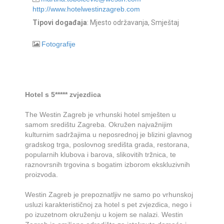
http://www.hotelwestinzagreb.com
Tipovi događaja
: Mjesto održavanja, Smještaj
Fotografije
Hotel s 5***** zvjezdica
The Westin Zagreb je vrhunski hotel smješten u
samom središtu Zagreba. Okružen najvažnijim
kulturnim sadržajima u neposrednoj je blizini glavnog
gradskog trga, poslovnog središta grada, restorana,
popularnih klubova i barova, slikovitih tržnica, te
raznovrsnih trgovina s bogatim izborom ekskluzivnih
proizvoda.
Westin Zagreb je prepoznatljiv ne samo po vrhunskoj
usluzi karakterističnoj za hotel s pet zvjezdica, nego i
po izuzetnom okruženju u kojem se nalazi. Westin