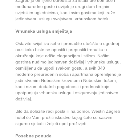
Zagreb je omiljeno odredište za istaknute domaće i
međunarodne goste i uvijek je drugi dom brojnim
svjetskim uglednicima, kao i svim gostima koji traže
jedinstvenu uslugu svojstvenu vrhunskom hotelu.
Vrhunska usluga smještaja
Ostavite svijet iza sebe i pronađite utočište u ugodnoj
oazi kako biste se opustili i prepustili trenutku u
okruženju koje odiše elegancijom i stilom. Našim
gostima nudimo jedinstven doživljaj i vrhunsku uslugu,
osmišljenu da ugodi svakom gostu, a svih 349
moderno preuređenih soba i apartmana opremljeno je
jedinstvenim Nebeskim krevetom i Nebeskim tušem,
kao i nizom dodatnih pogodnosti i prednosti koje
upotpunjuju vrhunsku uslugu i osiguravaju jedinstven
doživljaj.
Bilo da dolazite radi posla ili na odmor, Westin Zagreb
hotel će Vam pružiti iskustvo kojeg ćete se sasvim
sigurno sjećati i željeti opet proživjeti.
Posebne ponude