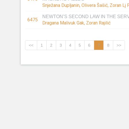
Snježana Dupljanin, Olivera Šašić, Zoran Lj 
NEWTON’S SECOND LAW IN THE SER
6475
Dragana Malivuk Gak, Zoran Rajilić
<<
1
2
3
4
5
6
7
8
>>