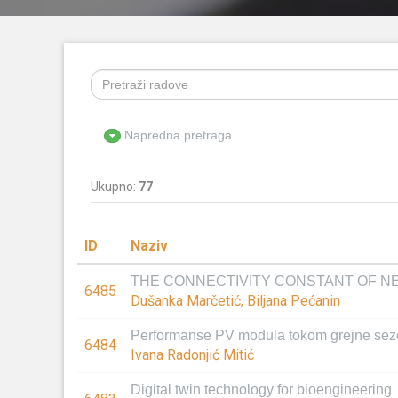
Napredna pretraga
Ukupno:
77
ID
Naziv
THE CONNECTIVITY CONSTANT OF NE
6485
Dušanka Marčetić, Biljana Pećanin
Performanse PV modula tokom grejne sez
6484
Ivana Radonjić Mitić
Digital twin technology for bioengineering