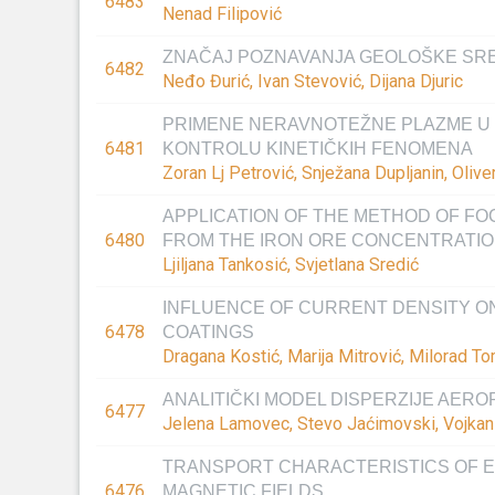
6483
Nenad Filipović
ZNAČAJ POZNAVANJA GEOLOŠKE SRE
6482
Neđo Đurić, Ivan Stevović, Dijana Djuric
PRIMENE NERAVNOTEŽNE PLAZME U N
6481
KONTROLU KINETIČKIH FENOMENA
Zoran Lj Petrović, Snježana Dupljanin, Olive
APPLICATION OF THE METHOD OF FO
6480
FROM THE IRON ORE CONCENTRATI
Ljiljana Tankosić, Svjetlana Sredić
INFLUENCE OF CURRENT DENSITY 
6478
COATINGS
Dragana Kostić, Marija Mitrović, Milorad T
ANALITIČKI MODEL DISPERZIJE AER
6477
Jelena Lamovec, Stevo Jaćimovski, Vojkan 
TRANSPORT CHARACTERISTICS OF E
6476
MAGNETIC FIELDS