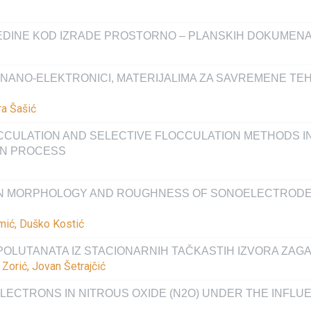
DINE KOD IZRADE PROSTORNO – PLANSKIH DOKUMEN
ANO-ELEKTRONICI, MATERIJALIMA ZA SAVREMENE TEHN
ra Šašić
CCULATION AND SELECTIVE FLOCCULATION METHODS I
ON PROCESS
ON MORPHOLOGY AND ROUGHNESS OF SONOELECTRODEP
omić, Duško Kostić
OPOLUTANATA IZ STACIONARNIH TAČKASTIH IZVORA ZAG
Zorić, Jovan Šetrajčić
LECTRONS IN NITROUS OXIDE (N2O) UNDER THE INFLU