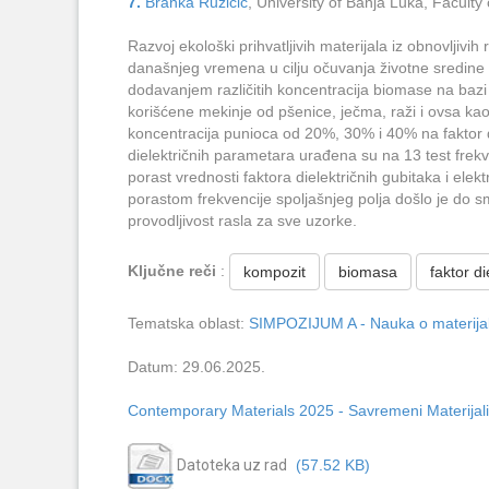
7.
Branka Ružičić
, University of Banja Luka, Facult
Razvoj ekološki prihvatljivih materijala iz obnovljivih 
današnjeg vremena u cilju očuvanja životne sredine 
dodavanjem različitih koncentracija biomase na bazi 
korišćene mekinje od pšenice, ječma, raži i ovsa kao i
koncentracija punioca od 20%, 30% i 40% na faktor die
dielektričnih parametara urađena su na 13 test fre
porast vrednosti faktora dielektričnih gubitaka i ele
porastom frekvencije spoljašnjeg polja došlo je do sm
provodljivost rasla za sve uzorke.
Ključne reči
:
kompozit
biomasa
faktor di
Tematska oblast:
SIMPOZIJUM A - Nauka o materijali
Datum: 29.06.2025.
Contemporary Materials 2025 - Savremeni Materijali
Datoteka uz rad
(57.52 KB)