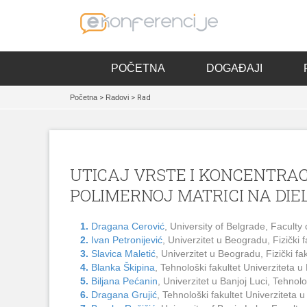
POČETNA
DOGAĐAJI
Početna
>
Radovi
> Rad
UTICAJ VRSTE I KONCENTRAC
POLIMERNOJ MATRICI NA DI
1.
Dragana Cerović
, University of Belgrade, Faculty 
2.
Ivan Petronijević
, Univerzitet u Beogradu, Fizički 
3.
Slavica Maletić
, Univerzitet u Beogradu, Fizički fa
4.
Blanka Škipina
, Tehnološki fakultet Univerziteta 
5.
Biljana Pećanin
, Univerzitet u Banjoj Luci, Tehno
6.
Dragana Grujić
, Tehnološki fakultet Univerziteta