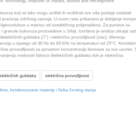
y of Technology, Republic of Srpska, Bosnia and Herzegovina
resursa koji se lako mogu uništiti ili reciklirati sve više postaje zadatak
i praćenja održivog razvoja. U ovom radu prikazano je dobijanje kompo
lignoceluloze u matricu od izotaktičnog polipropilena. Za punioce su
 granule kukuruza proizvedene u Srbiji. Izvršena je analiza uticaja razli
lektričnih gubitaka ('') i električnu provodljivost (σac). Merenja
kvencija u opsegu od 30 Hz do 60 kHz na temperaturi od 23°C. Konstato
ktrične provodljivosti sa porastom koncentracije biomase za sve uzorke. 
anjenja vrednosti faktora dielektričnih gubitaka dok je električna
električnih gubitaka
električna provodljivost
ma, kondenzovane materije i fizika čvrstog stanja