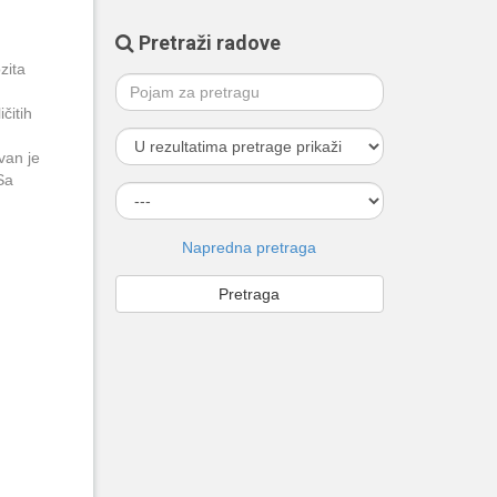
Pretraži radove
zita
čitih
van je
Sa
Napredna pretraga