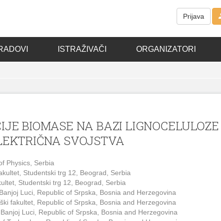
Prijava
RADOVI
ISTRAŽIVAČI
ORGANIZATORI
IJE BIOMASE NA BAZI LIGNOCELULOZE
ELEKTRIČNA SVOJSTVA
of Physics, Serbia
fakultet, Studentski trg 12, Beograd, Serbia
kultet, Studentski trg 12, Beograd, Serbia
u Banjoj Luci, Republic of Srpska, Bosnia and Herzegovina
loški fakultet, Republic of Srpska, Bosnia and Herzegovina
 u Banjoj Luci, Republic of Srpska, Bosnia and Herzegovina