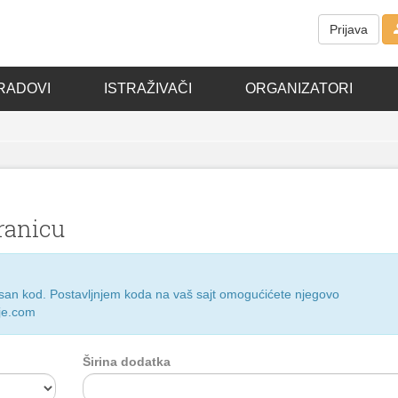
Prijava
RADOVI
ISTRAŽIVAČI
ORGANIZATORI
ranicu
risan kod. Postavljnjem koda na vaš sajt omogućićete njegovo
je.com
Širina dodatka