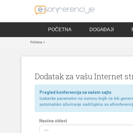
POČETNA
DOGAĐAJI
Početna
>
Dodatak za vašu Internet st
Pregled konferencija na vašem sajtu
Izaberite parametre na osnovu kojih će biti gene
automatsko ažuriranje sadržajima sa eKonferenci
Naučna oblast