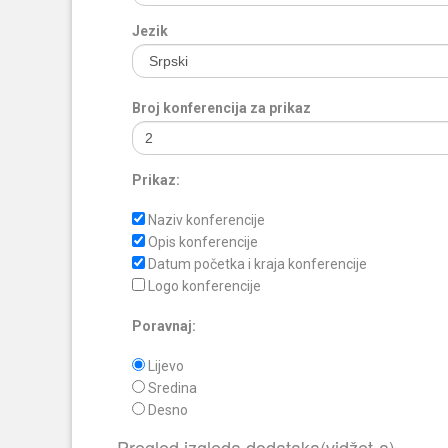
Jezik
Broj konferencija za prikaz
Prikaz:
Naziv konferencije
Opis konferencije
Datum početka i kraja konferencije
Logo konferencije
Poravnaj:
Lijevo
Sredina
Desno
Pregled izgleda dodataka(vidžet-a)