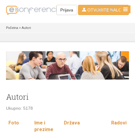
SR - LAT
Prijava
OTVORITE NALOG
Početna
> Autori
Autori
Ukupno: 5178
Foto
Ime i
Država
Radovi
prezime