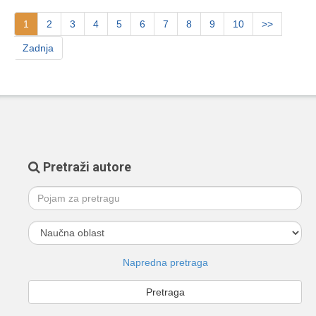
1
2
3
4
5
6
7
8
9
10
>>
Zadnja
Pretraži autore
Napredna pretraga